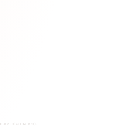
 more information)
.