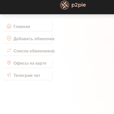
p2pie
Главная
Добавить обменник
Список обменников
Офисы на карте
Телеграм чат