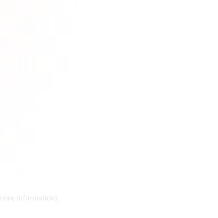
 more information)
.