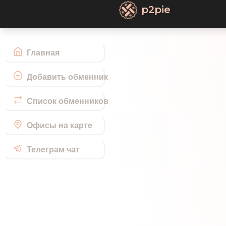
p2pie
Главная
Добавить обменник
Список обменников
Офисы на карте
Телеграм чат