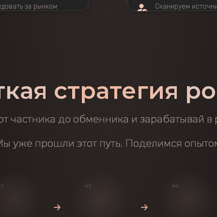
едовать за рынком
Сканируем источни
быть статичными
минимизируя возм
итать далее →
Как это работает?
ткая стратегия ро
от частника до обменника и зарабатывай в
ы уже прошли этот путь. Поделимся опыто
#2
#3
#4