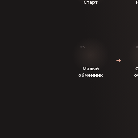
Старт
#6
#
Малый
обменник
о