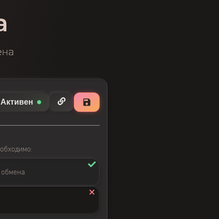
а
ена
Активен
обходимо:
 обмена