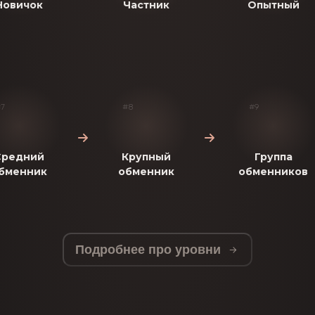
Новичок
Частник
Опытный
7
#8
#9
Средний
Крупный
Группа
бменник
обменник
обменников
Подробнее про уровни