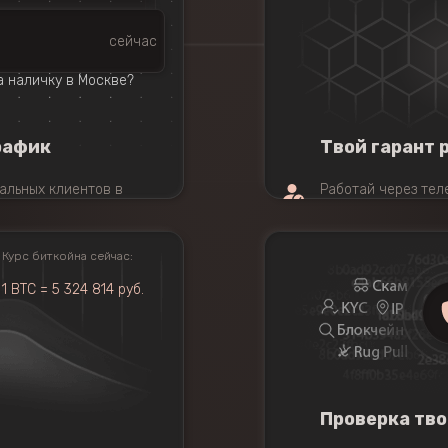
сейчас
а наличку в Москве?
рафик
Твой гарант 
альных клиентов в
Работай через тел
пп в реальном времени
Без риска, без ком
итать далее →
Как это работает?
Курс биткойна сейчас:
1 BTC = 5 324 814 руб.
Проверка тво