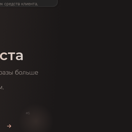
к средств клиента,
ожность мошенничества
читать далее →
ста
 разы больше
м.
#5