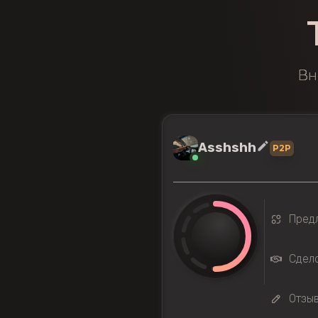
Вн
Asshshh
P2P
Пред
Сдело
Отзыв