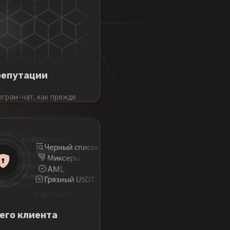
репутации
еграм-чат, как прежде.
иссий, без депозитов.
читать далее →
его клиента