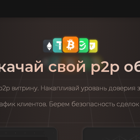
качай свой p2p о
2p витрину. Накапливай уровань доверия 
афик клиентов. Берем безопасность сделок 