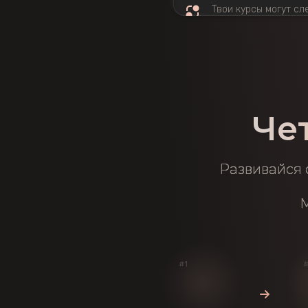
Твои курсы могут сл
автоматически или 
Как это работает?
ч
Че
Развивайся 
М
#1