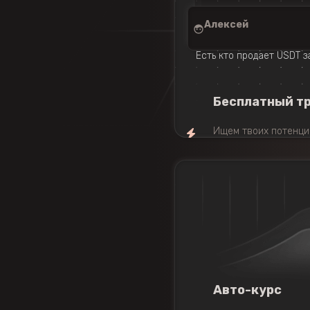
Алексей
Есть кто продает USDT з
Бесплатный т
Ищем твоих потенци
сотнях телеграм гру
Как это работает?
ч
Авто-курс