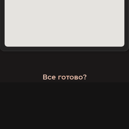
Все готово?
Опубликуй предожения и жди оповещений в телеграм-
боте.
Бот выдаст ссылку на твою личную страницу. Используй
ее для обмена.
Опубликовать