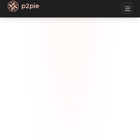
p2pie