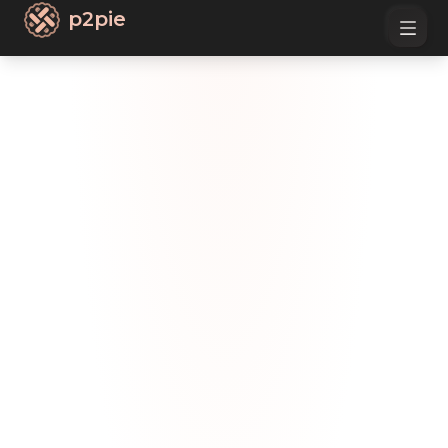
p2pie