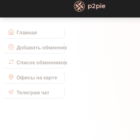
p2pie
Главная
Добавить обменник
Список обменников
Офисы на карте
Телеграм чат