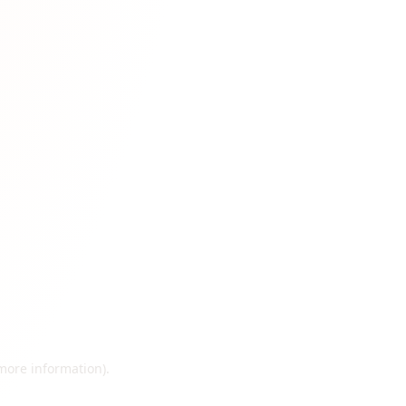
 more information)
.