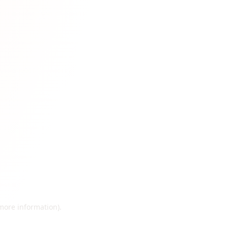
 more information)
.