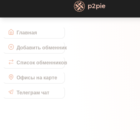
p2pie
Главная
Добавить обменник
Список обменников
Офисы на карте
Телеграм чат