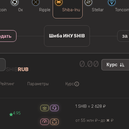
coin
0x
Ripple
Shiba-Inu
Stellar
Toncoi
за
Шиба ИНУ SHIB
одать
Курс
SHIB
RUB
Рейтинг
Параметры
Курс
1 SHIB ≈ 2 628 ₽
4.95
от 55 млн ₽
—
до ✖ ₽