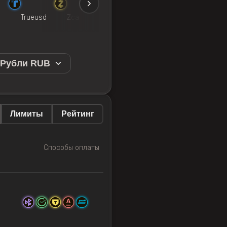
n
Trueusd
Zcash
Solana
Avalanche
Binan
 Рубли RUB
Лимиты
Рейтинг
Способы оплаты