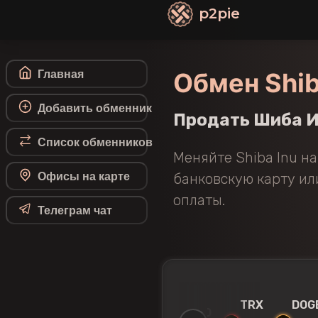
p2pie
Обмен Shib
Главная
Добавить обменник
Продать Шиба И
Список обменников
Меняйте Shiba Inu н
Офисы на карте
банковскую карту ил
оплаты.
Телеграм чат
TH
LTC
XMR
TRX
DOG
NEO