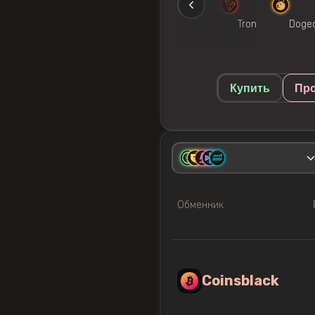
thereum
Litecoin
Monero
Tron
Doge
Купить
Пр
Обменник
Coinsblack