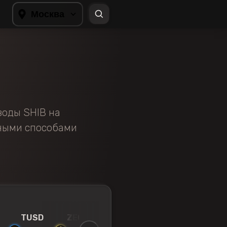
Москва
воды SHIB на
зными способами
TUSD
ZEC
SOL
AVAX
BNB