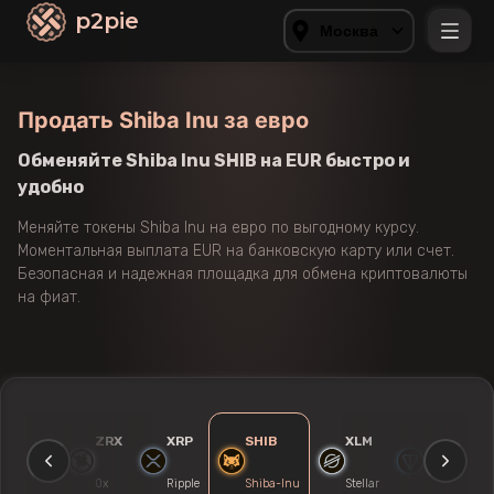
p2pie
Москва
Продать Shiba Inu за евро
Обменяйте Shiba Inu SHIB на EUR быстро и
удобно
Меняйте токены Shiba Inu на евро по выгодному курсу.
Моментальная выплата EUR на банковскую карту или счет.
Безопасная и надежная площадка для обмена криптовалюты
на фиат.
DOGE
ZRX
XRP
SHIB
XLM
TON
Dogecoin
0x
Ripple
Shiba-Inu
Stellar
Toncoin