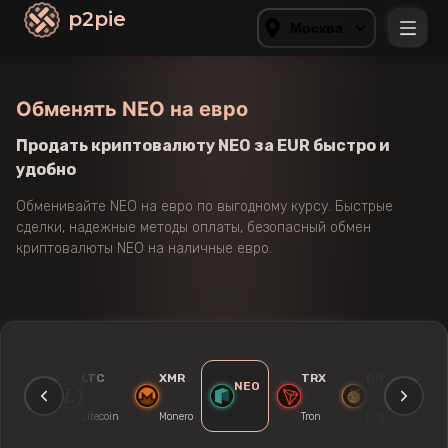
p2pie
Москва
Обменять NEO на евро
Продать криптовалюту NEO за EUR быстро и
удобно
Обменивайте NEO на евро по выгодному курсу. Быстрые
сделки, надежные методы оплаты, безопасный обмен
криптовалюты NEO на наличные евро.
ETH
LTC
XMR
TRX
DOGE
NEO
thereum
Litecoin
Monero
Tron
Dogecoin