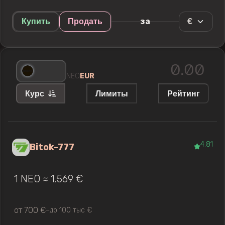
€
за
Купить
Продать
NEO
EUR
Курс
Лимиты
Рейтинг
4.81
Bitok-777
1 NEO ≈ 1.569 €
от 700 €
до 100 тыс €
—