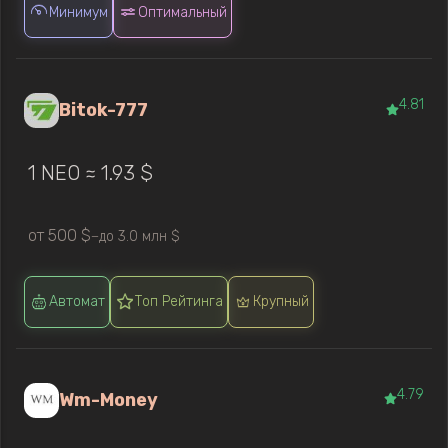
Минимум
Оптимальный
4.81
Bitok-777
1 NEO ≈ 1.93 $
от 500 $
до 3.0 млн $
—
Автомат
Топ Рейтинга
Крупный
4.79
Wm-Money