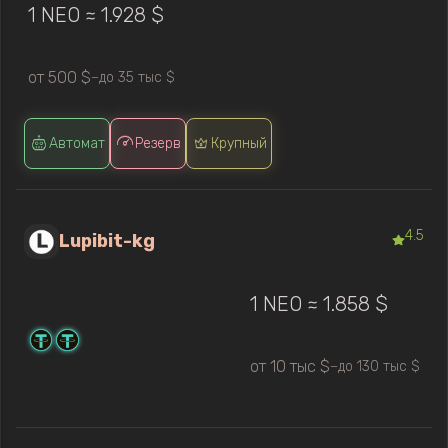
1 NEO ≈ 1.928 $
от 500 $
до 35 тыс $
—
Автомат
Резерв
Крупный
4.5
Lupibit-kg
1 NEO ≈ 1.858 $
от 10 тыс $
до 130 тыс $
—