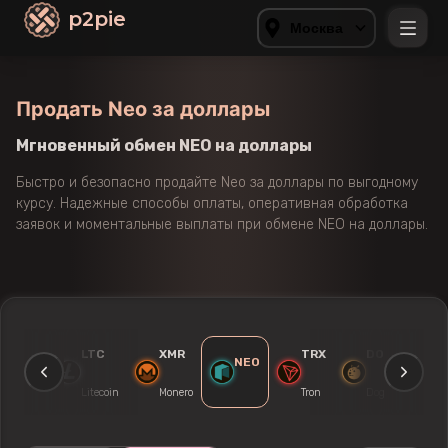
p2pie
Москва
Продать Neo за доллары
Мгновенный обмен NEO на доллары
Быстро и безопасно продайте Neo за доллары по выгодному
курсу. Надежные способы оплаты, оперативная обработка
заявок и моментальные выплаты при обмене NEO на доллары.
ETH
LTC
XMR
TRX
DOGE
NEO
thereum
Litecoin
Monero
Tron
Dogecoin