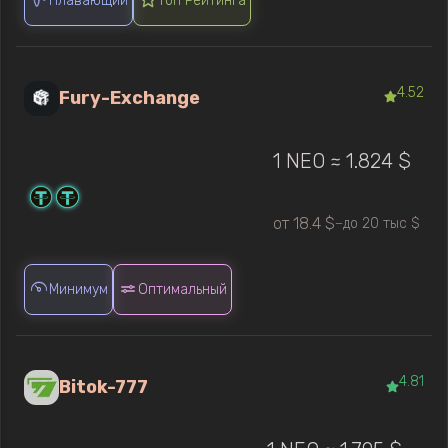
Плавающий
Топ Рейтинга
4.52
Fury-Exchange
1 NEO ≈ 1.824 $
от 18.4 $
до 20 тыс $
—
Минимум
Оптимальный
4.81
Bitok-777