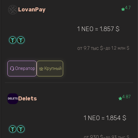
4.7
LovanPay
1 NEO ≈ 1.857 $
от 9.7 тыс $
до 1.2 млн $
—
Оператор
Крупный
4.87
Delets
1 NEO ≈ 1.854 $
от 930 $
до 93 тыс $
—