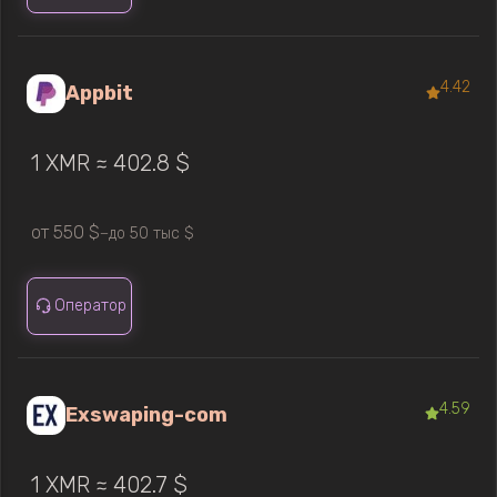
4.42
Appbit
1 XMR ≈ 402.8 $
от 550 $
до 50 тыс $
—
Оператор
4.59
Exswaping-com
1 XMR ≈ 402.7 $