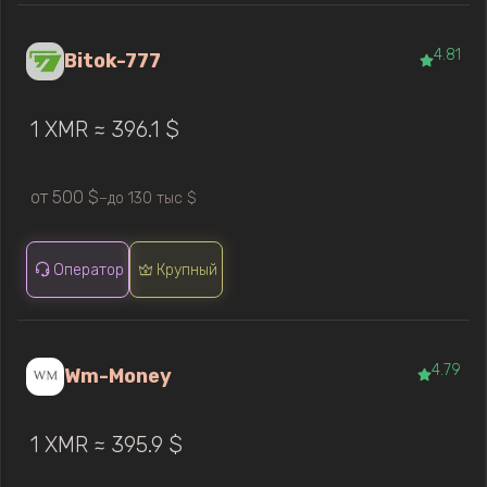
4.81
Bitok-777
1 XMR ≈ 396.1 $
от 500 $
до 130 тыс $
—
Оператор
Крупный
4.79
Wm-Money
1 XMR ≈ 395.9 $