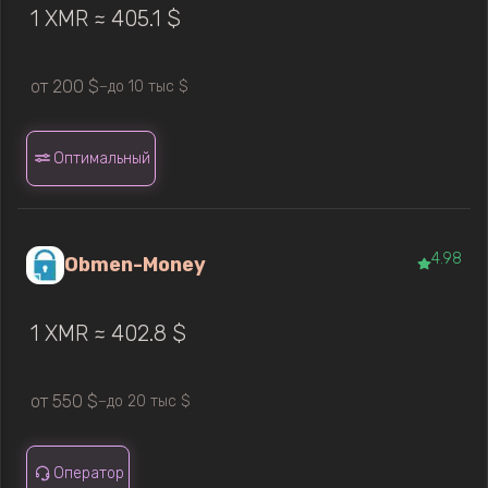
1 XMR ≈ 405.1 $
от 200 $
до 10 тыс $
—
Оптимальный
4.98
Obmen-Money
1 XMR ≈ 402.8 $
от 550 $
до 20 тыс $
—
Оператор