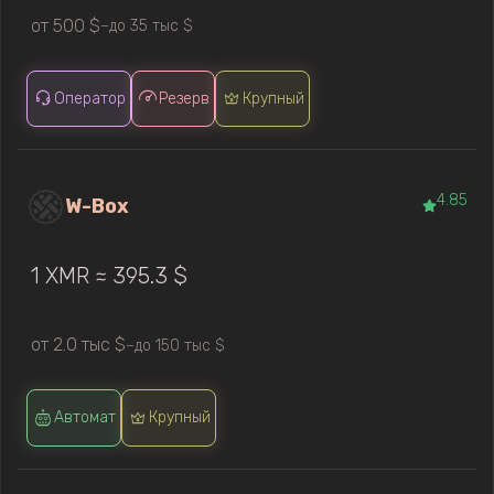
от 500 $
до 35 тыс $
—
Оператор
Резерв
Крупный
4.85
W-Box
1 XMR ≈ 395.3 $
от 2.0 тыс $
до 150 тыс $
—
Автомат
Крупный