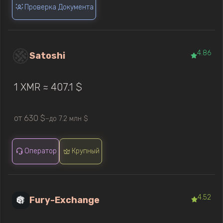
Проверка Документа
4.86
Satoshi
1 XMR ≈ 407.1 $
от 630 $
до 7.2 млн $
—
Оператор
Крупный
4.52
Fury-Exchange