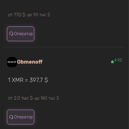
от 770 $
до 90 тыс $
—
Оператор
4.95
Obmenoff
1 XMR ≈ 397.7 $
от 2.0 тыс $
до 180 тыс $
—
Оператор