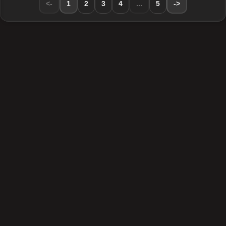
<-
1
2
3
4
...
5
->