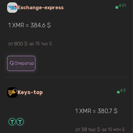
4.91
Exchange-express
1 XMR ≈ 384.6 $
от 800 $
до 75 тыс $
—
Оператор
4.9
Keys-top
1 XMR ≈ 380.7 $
от 38 тыс $
до 10 млн $
—