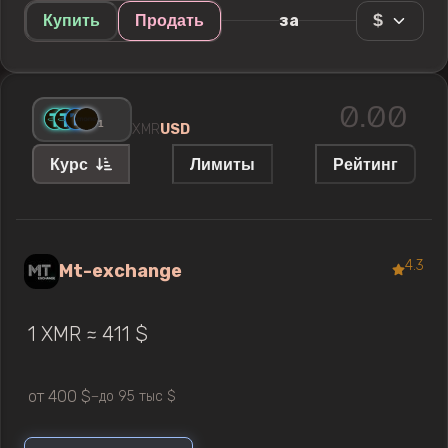
$
за
Купить
Продать
+
1
XMR
USD
Курс
Лимиты
Рейтинг
4.3
Mt-exchange
1 XMR ≈ 411 $
от 400 $
до 95 тыс $
—