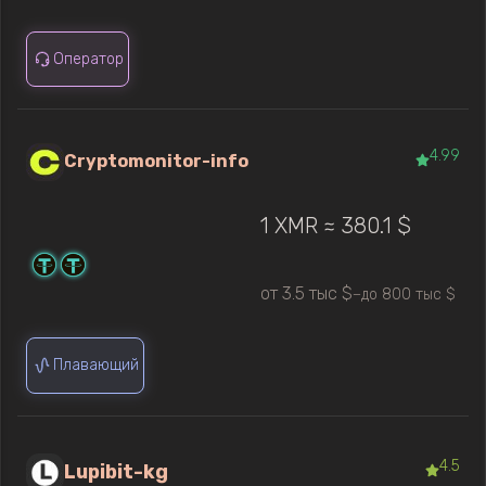
Оператор
4.99
Cryptomonitor-info
1 XMR ≈ 380.1 $
от 3.5 тыс $
до 800 тыс $
—
Плавающий
4.5
Lupibit-kg