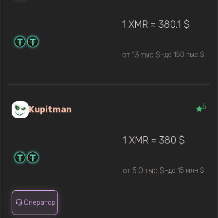
1 XMR ≈ 380.1 $
от 13 тыс $
до 150 тыс $
—
5
Kupitman
1 XMR ≈ 380 $
от 5.0 тыс $
до 15 млн $
—
Оператор