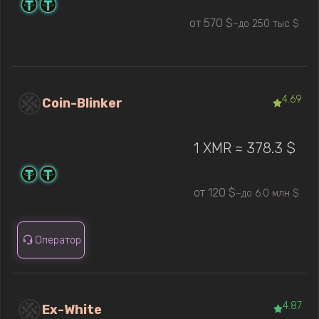
от 570 $
до 250 тыс $
—
4.69
Coin-Blinker
1 XMR ≈ 378.3 $
от 120 $
до 6.0 млн $
—
Оператор
4.87
Ex-White