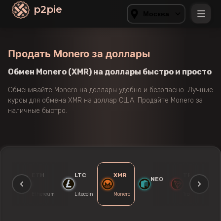
p2pie
Москва
Продать Monero за доллары
Обмен Monero (XMR) на доллары быстро и просто
Обменивайте Monero на доллары удобно и безопасно. Лучшие
курсы для обмена XMR на доллар США. Продайте Monero за
наличные быстро.
TC
ETH
LTC
XMR
TRX
D
NEO
tcoin
Ethereum
Litecoin
Monero
Tron
Do