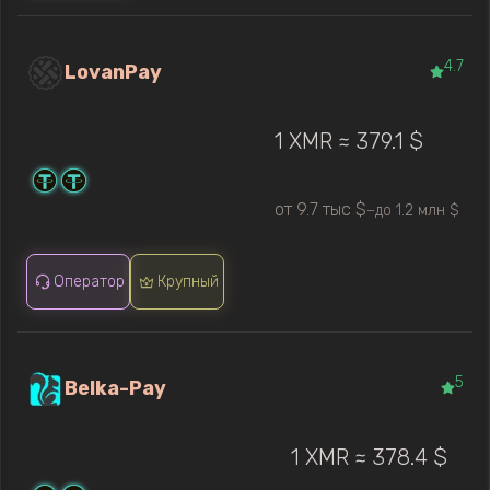
4.7
LovanPay
1 XMR ≈ 379.1 $
от 9.7 тыс $
до 1.2 млн $
—
Оператор
Крупный
5
Belka-Pay
1 XMR ≈ 378.4 $