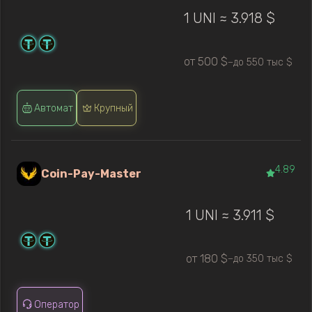
1 UNI ≈ 3.918 $
от 500 $
до 550 тыс $
—
Автомат
Крупный
4.89
Coin-Pay-Master
1 UNI ≈ 3.911 $
от 180 $
до 350 тыс $
—
Оператор