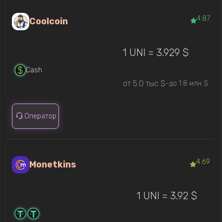
4.87
Coolcoin
1 UNI ≈ 3.929 $
Cash
от 5.0 тыс $
до 1.8 млн $
—
Оператор
4.69
Monetkins
1 UNI ≈ 3.92 $