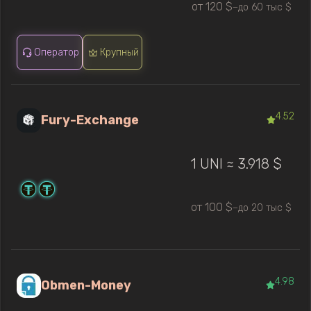
от 120 $
до 60 тыс $
—
Оператор
Крупный
4.52
Fury-Exchange
1 UNI ≈ 3.918 $
от 100 $
до 20 тыс $
—
4.98
Obmen-Money