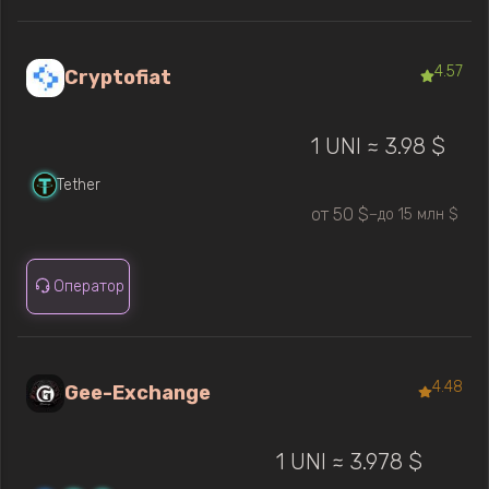
4.57
Cryptofiat
1 UNI ≈ 3.98 $
Tether
от 50 $
до 15 млн $
—
Оператор
4.48
Gee-Exchange
1 UNI ≈ 3.978 $