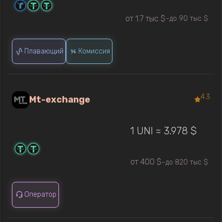
от 1.7 тыс $
до 90 тыс $
—
Плавающий
Комиссия
4.3
Mt-exchange
1 UNI ≈ 3.978 $
от 400 $
до 820 тыс $
—
Оператор