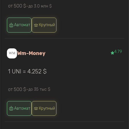
от 500 $
до 3.0 млн $
—
Автомат
Крупный
4.79
Wm-Money
1 UNI ≈ 4.252 $
от 500 $
до 35 тыс $
—
Автомат
Крупный