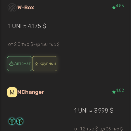
4.85
W-Box
1 UNI ≈ 4.175 $
от 2.0 тыс $
до 150 тыс $
—
Автомат
Крупный
4.82
MChanger
1 UNI ≈ 3.998 $
от 1.2 тыс $
до 35 тыс $
—