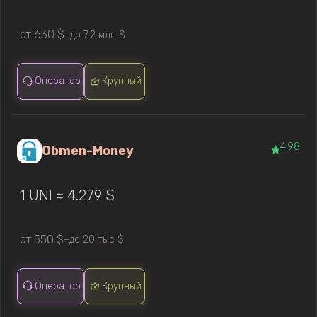
от 630 $
до 7.2 млн $
—
Оператор
Крупный
4.98
Obmen-Money
1 UNI ≈ 4.279 $
от 550 $
до 20 тыс $
—
Оператор
Крупный