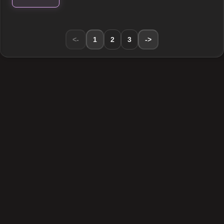
<-
1
2
3
->