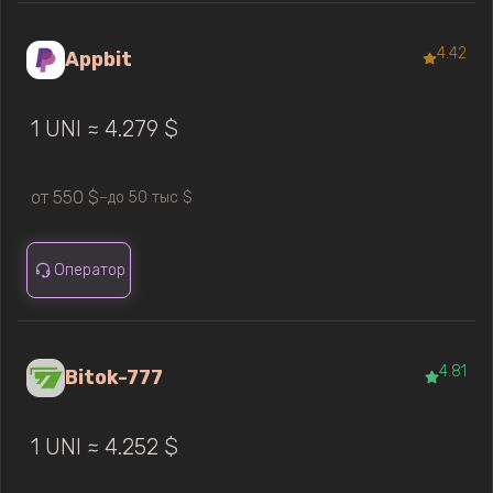
4.42
Appbit
1 UNI ≈ 4.279 $
от 550 $
до 50 тыс $
—
Оператор
4.81
Bitok-777
1 UNI ≈ 4.252 $