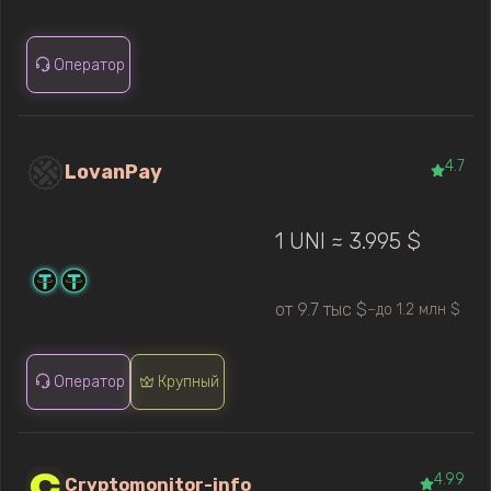
Оператор
4.7
LovanPay
1 UNI ≈ 3.995 $
от 9.7 тыс $
до 1.2 млн $
—
Оператор
Крупный
4.99
Cryptomonitor-info