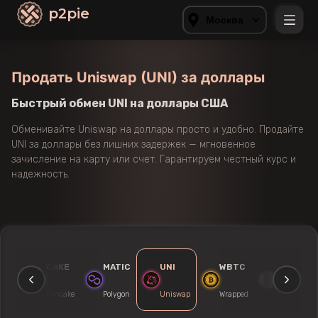
p2pie
Москва
Продать Uniswap (UNI) за доллары
Быстрый обмен UNI на доллары США
Обменивайте Uniswap на доллары просто и удобно. Продайте
UNI за доллары без лишних задержек — мгновенное
зачисление на карту или счет. Гарантируем честный курс и
надежность.
ICX
CAKE
MATIC
UNI
WBTC
OP
Icon
Pancake
Polygon
Uniswap
Wrapped
Optimism