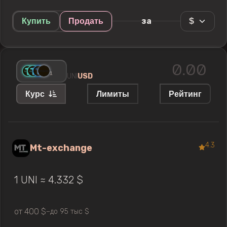
$
за
Купить
Продать
+
1
UNI
USD
Курс
Лимиты
Рейтинг
4.3
Mt-exchange
1 UNI ≈ 4.332 $
от 400 $
до 95 тыс $
—