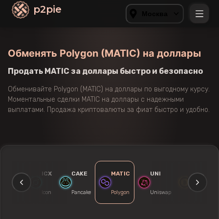
p2pie
Москва
Обменять Polygon (MATIC) на доллары
Продать MATIC за доллары быстро и безопасно
Обменивайте Polygon (MATIC) на доллары по выгодному курсу.
Моментальные сделки MATIC на доллары с надежными
выплатами. Продажа криптовалюты за фиат быстро и удобно.
PAX
ICX
CAKE
MATIC
UNI
WBTC
Paxos
Icon
Pancake
Polygon
Uniswap
Wrapped