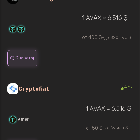
1 AVAX ≈ 6.516 $
от 400 $
до 820 тыс $
—
Оператор
4.57
Cryptofiat
1 AVAX ≈ 6.516 $
Tether
от 50 $
до 15 млн $
—