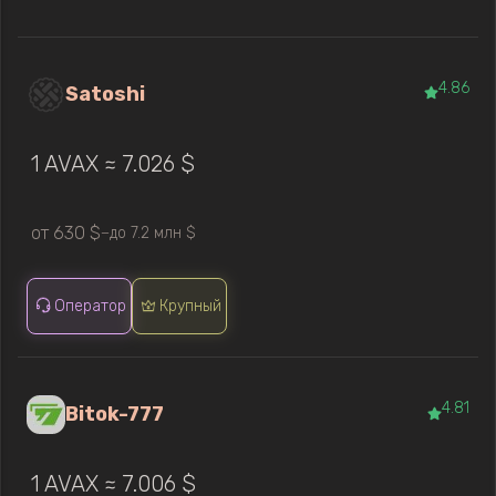
4.86
Satoshi
1 AVAX ≈ 7.026 $
от 630 $
до 7.2 млн $
—
Оператор
Крупный
4.81
Bitok-777
1 AVAX ≈ 7.006 $