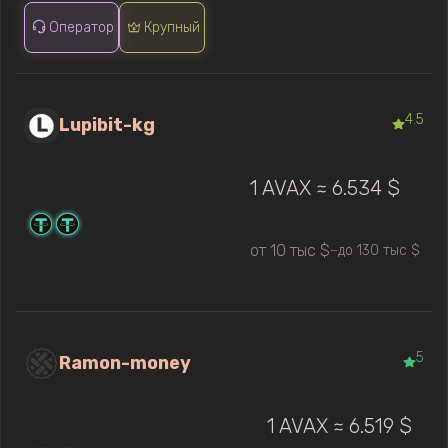
Оператор
Крупный
4.5
Lupibit-kg
1 AVAX ≈ 6.534 $
от 10 тыс $
до 130 тыс $
—
5
Ramon-money
1 AVAX ≈ 6.519 $