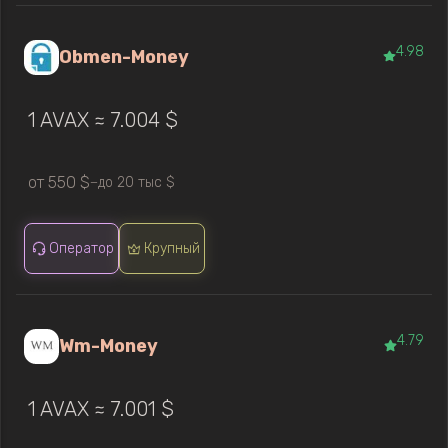
4.98
Obmen-Money
1 AVAX ≈ 7.004 $
от 550 $
до 20 тыс $
—
Оператор
Крупный
4.79
Wm-Money
1 AVAX ≈ 7.001 $