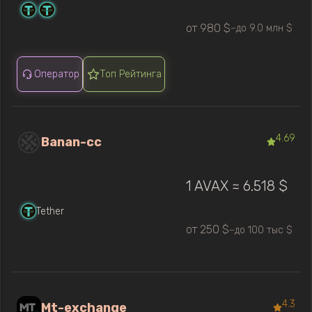
от 980 $
до 9.0 млн $
—
Оператор
Топ Рейтинга
4.69
Banan-cc
1 AVAX ≈ 6.518 $
Tether
от 250 $
до 100 тыс $
—
4.3
Mt-exchange