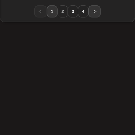
<-
1
2
3
4
->