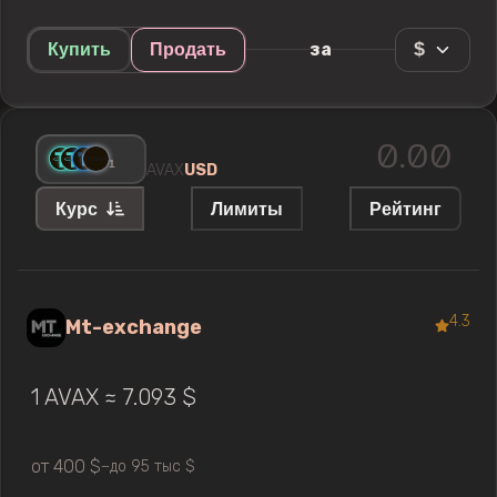
$
за
Купить
Продать
+
1
AVAX
USD
Курс
Лимиты
Рейтинг
4.3
Mt-exchange
1 AVAX ≈ 7.093 $
от 400 $
до 95 тыс $
—