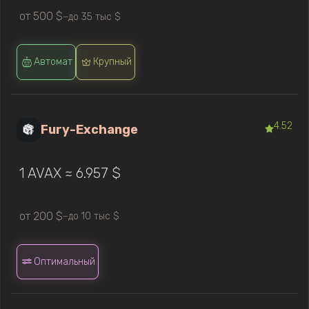
от 500 $
до 35 тыс $
—
Автомат
Крупный
4.52
Fury-Exchange
1 AVAX ≈ 6.957 $
от 200 $
до 10 тыс $
—
Оптимальный