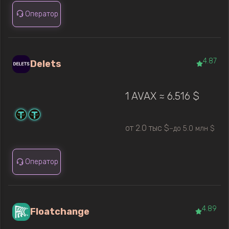
Оператор
4.87
Delets
1 AVAX ≈ 6.516 $
от 2.0 тыс $
до 5.0 млн $
—
Оператор
4.89
Floatchange