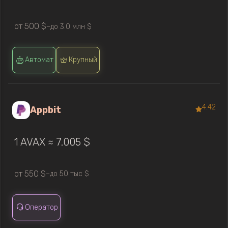
от 500 $
до 3.0 млн $
—
Автомат
Крупный
4.42
Appbit
1 AVAX ≈ 7.005 $
от 550 $
до 50 тыс $
—
Оператор