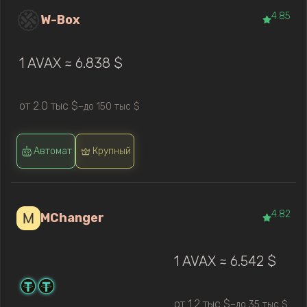
4.85
W-Box
1 AVAX ≈ 6.838 $
от 2.0 тыс $
до 150 тыс $
—
Автомат
Крупный
4.82
MChanger
1 AVAX ≈ 6.542 $
от 1.2 тыс $
до 35 тыс $
—