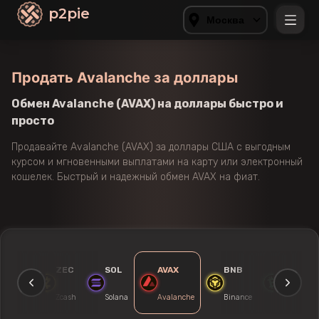
p2pie
Москва
Продать Avalanche за доллары
Обмен Avalanche (AVAX) на доллары быстро и
просто
Продавайте Avalanche (AVAX) за доллары США с выгодным
курсом и мгновенными выплатами на карту или электронный
кошелек. Быстрый и надежный обмен AVAX на фиат.
TUSD
ZEC
SOL
AVAX
BNB
BCH
Trueusd
Zcash
Solana
Avalanche
Binance
Bitcoin Ca