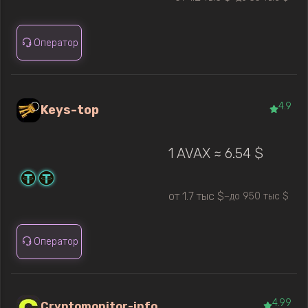
Оператор
4.9
Keys-top
1 AVAX ≈ 6.54 $
от 1.7 тыс $
до 950 тыс $
—
Оператор
4.99
Cryptomonitor-info