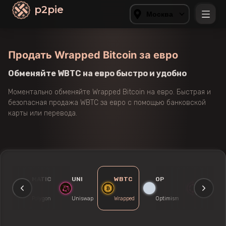
p2pie
Москва
Продать Wrapped Bitcoin за евро
Обменяйте WBTC на евро быстро и удобно
Моментально обменяйте Wrapped Bitcoin на евро. Быстрая и
безопасная продажа WBTC за евро с помощью банковской
карты или перевода.
KE
MATIC
UNI
WBTC
OP
DOT
ncake
Polygon
Uniswap
Wrapped
Optimism
Polkadot