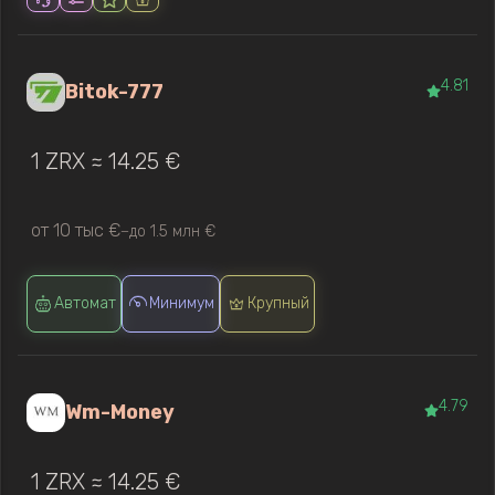
4.81
Bitok-777
1 ZRX ≈ 14.25 €
от 10 тыс €
до 1.5 млн €
—
Автомат
Минимум
Крупный
4.79
Wm-Money
1 ZRX ≈ 14.25 €