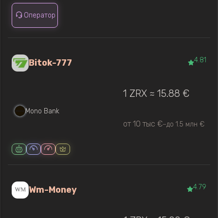
Оператор
4.81
Bitok-777
1 ZRX ≈ 15.88 €
Mono Bank
от 10 тыс €
до 1.5 млн €
—
4.79
Wm-Money