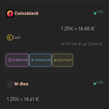
4.95
Coinsblack
1 ZRX ≈ 14.48 €
Cash
от 70 тыс €
до 1.2 млн €
—
Оператор
Комиссия
Крупный
4.85
W-Box
1 ZRX ≈ 14.61 €