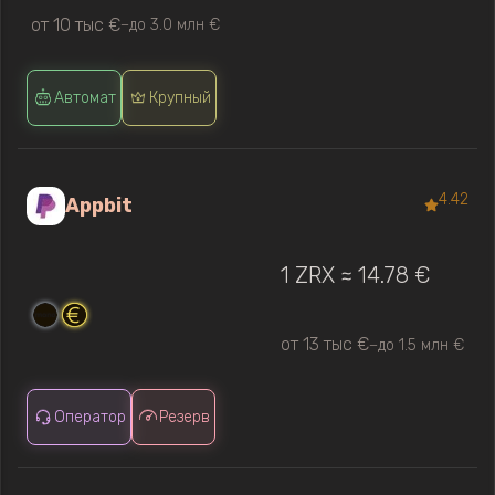
от 10 тыс €
до 3.0 млн €
—
Автомат
Крупный
4.42
Appbit
1 ZRX ≈ 14.78 €
от 13 тыс €
до 1.5 млн €
—
Оператор
Резерв