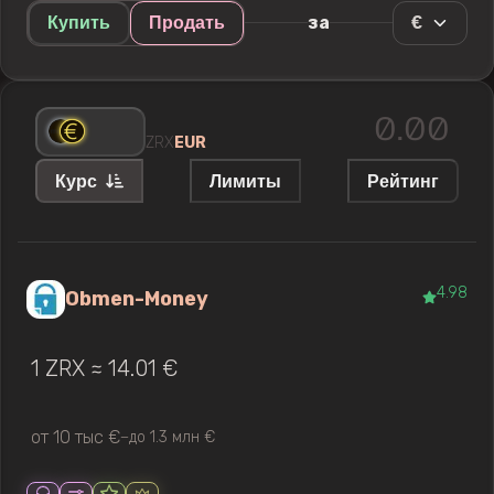
€
за
Купить
Продать
ZRX
EUR
Курс
Лимиты
Рейтинг
4.98
Obmen-Money
1 ZRX ≈ 14.01 €
от 10 тыс €
до 1.3 млн €
—