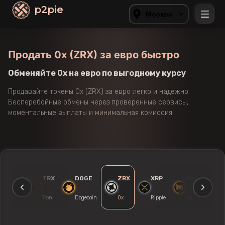
p2pie
Москва
Продать 0x (ZRX) за евро быстро
Обменяйте 0x на евро по выгодному курсу
Продавайте токены 0x (ZRX) за евро легко и надежно.
Бесперебойные обмены через проверенные сервисы,
моментальные выплаты и минимальная комиссия.
TRX
DOGE
ZRX
XRP
SHIB
NEO
Tron
Dogecoin
0x
Ripple
Shiba-Inu