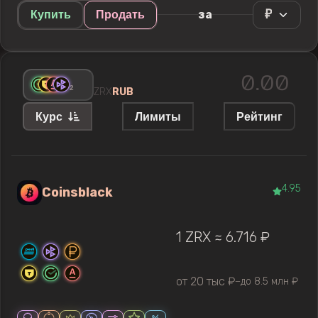
₽
за
Купить
Продать
+
2
ZRX
RUB
Курс
Лимиты
Рейтинг
4.95
Coinsblack
1 ZRX ≈ 6.716 ₽
от 20 тыс ₽
до 8.5 млн ₽
—