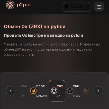
p2pie
Москва
Обмен 0x (ZRX) на рубли
Продать 0x быстро и выгодно за рубли
Меняйте 0x (ZRX) на рубли легко и безопасно. Мгновенный
обмен ZRX на рубли с выгодными курсами и удобными
способами оплаты.
TRX
DOGE
ZRX
XRP
SHIB
NEO
Tron
Dogecoin
0x
Ripple
Shiba-Inu