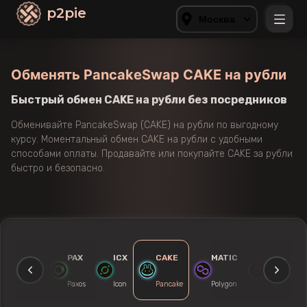
p2pie
Москва
Обменять PancakeSwap CAKE на рубли
Быстрый обмен CAKE на рубли без посредников
Обменивайте PancakeSwap (CAKE) на рубли по выгодному
курсу. Моментальный обмен CAKE на рубли с удобными
способами оплаты. Продавайте или покупайте CAKE за рубли
быстро и безопасно.
ETC
PAX
ICX
CAKE
MATIC
UNI
Classic
Paxos
Icon
Pancake
Polygon
Uniswap