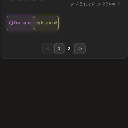
от 4.8 тыс ₽
до 2.2 млн ₽
—
Оператор
Крупный
<-
1
2
->