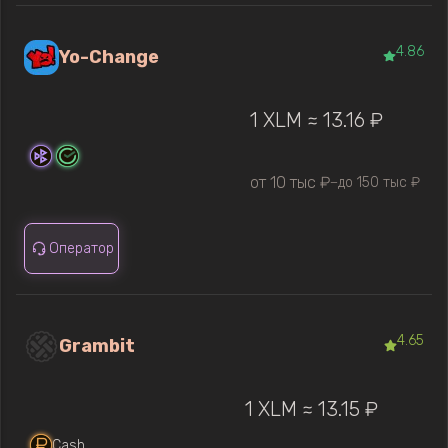
4.86
Yo-Change
1 XLM ≈ 13.16 ₽
от 10 тыс ₽
до 150 тыс ₽
—
Оператор
4.65
Grambit
1 XLM ≈ 13.15 ₽
Cash