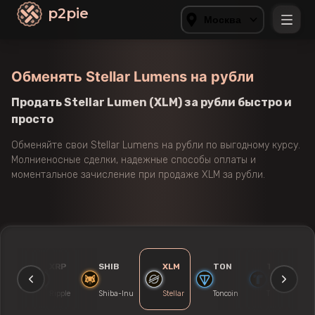
p2pie
Москва
Обменять Stellar Lumens на рубли
Продать Stellar Lumen (XLM) за рубли быстро и
просто
Обменяйте свои Stellar Lumens на рубли по выгодному курсу.
Молниеносные сделки, надежные способы оплаты и
моментальное зачисление при продаже XLM за рубли.
ZRX
XRP
SHIB
XLM
TON
TUSD
0x
Ripple
Shiba-Inu
Stellar
Toncoin
Trueusd