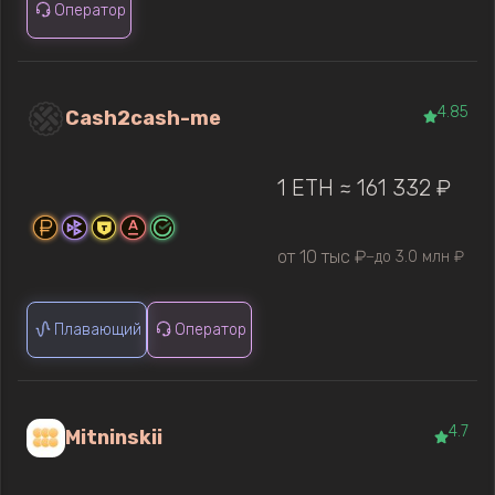
Оператор
4.85
Cash2cash-me
1 ETH ≈ 161 332 ₽
от 10 тыс ₽
до 3.0 млн ₽
—
Плавающий
Оператор
4.7
Mitninskii