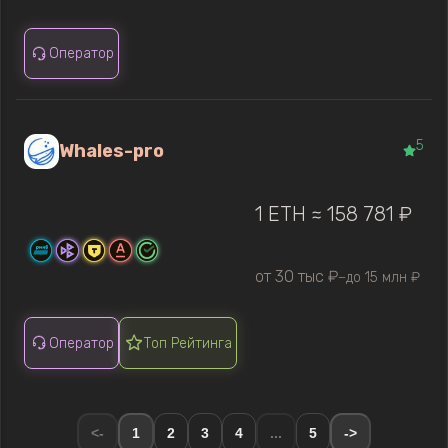
Оператор
5
Whales-pro
1 ETH ≈ 158 781 ₽
от 30 тыс ₽
до 15 млн ₽
—
Оператор
Топ Рейтинга
<-
1
2
3
4
...
5
->