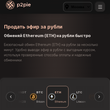
p2pie
Москва
Продать эфир за рубли
Обменяй Ethereum (ETH) на рубли быстро
Безопасный обмен Ethereum (ETH) на рубли за несколько
минут. Удобно выводи эфир в рубли с выгодным курсом,
используя проверенные способы оплаты и надежные
обменники.
USDT
USDT
BTC
ETH
LTC
XMR
ERC20
TRC20
Bitcoin
Ethereum
Litecoin
Monero