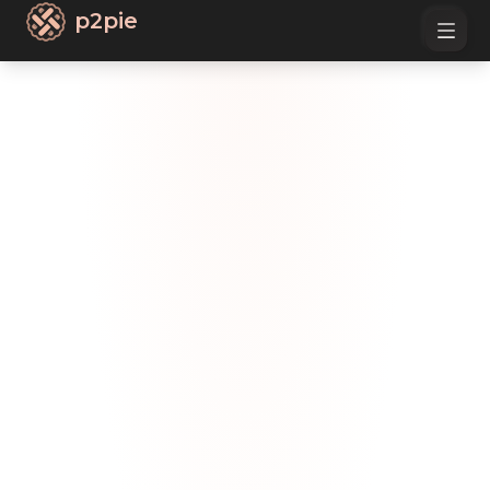
p2pie