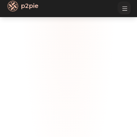
p2pie