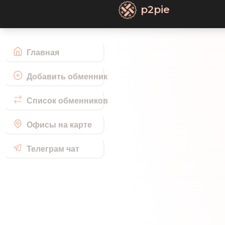
p2pie
Главная
Добавить обменник
Список обменников
Офисы на карте
Телеграм чат