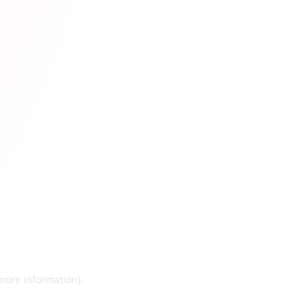
 more information)
.