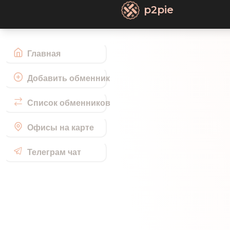
p2pie
Главная
Добавить обменник
Список обменников
Офисы на карте
Телеграм чат