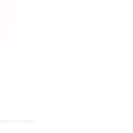
 more information)
.