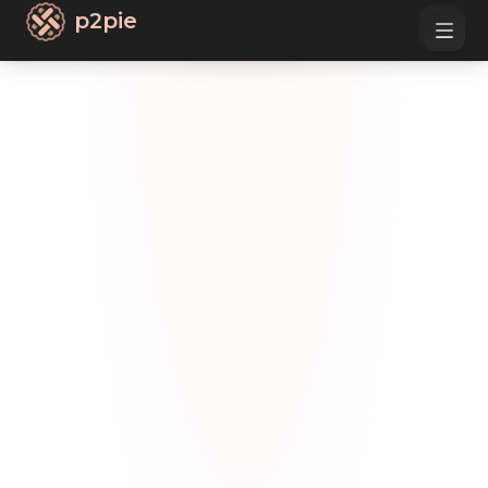
p2pie