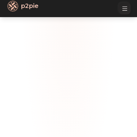
p2pie