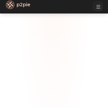
p2pie