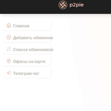
p2pie
Главная
Добавить обменник
Список обменников
Офисы на карте
Телеграм чат