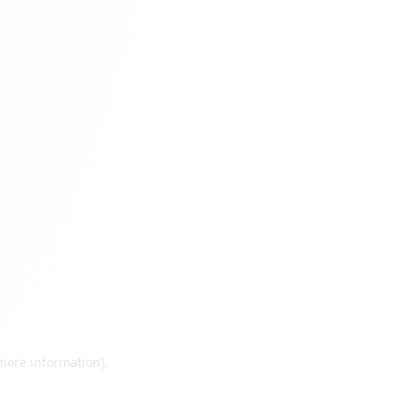
 more information)
.