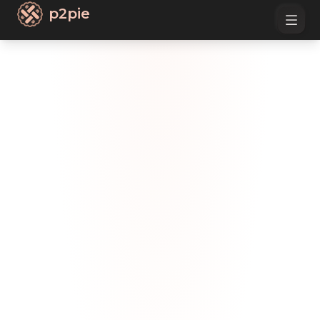
p2pie