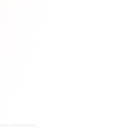
 more information)
.