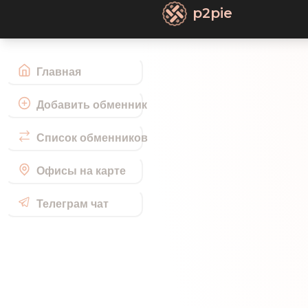
p2pie
Главная
Добавить обменник
Список обменников
Офисы на карте
Телеграм чат