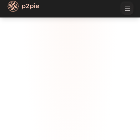
p2pie