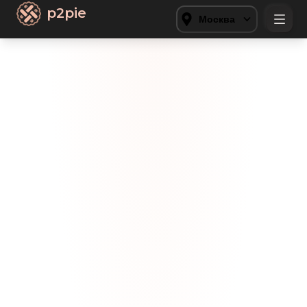
p2pie
Москва