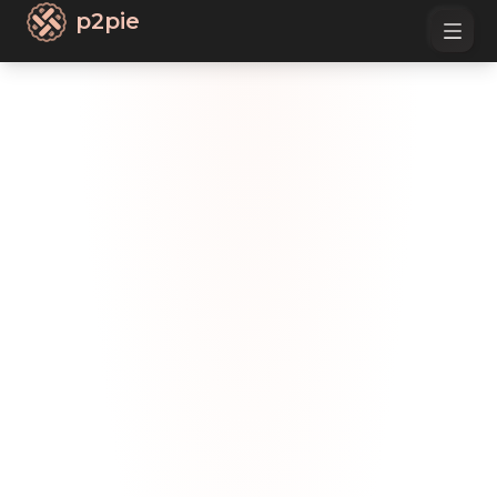
p2pie