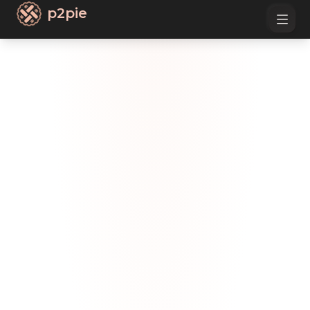
p2pie