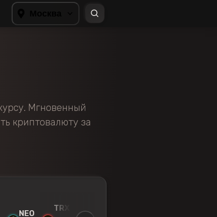
Москва
курсу. Мгновенный
ить криптовалюту за
TRX
DOGE
ZRX
XRP
S
NEO