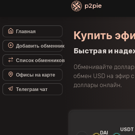
p2pie
Купить эф
Главная
Добавить обменник
Быстрая и наде
Список обменников
Обменивайте доллары
Офисы на карте
обмен USD на эфир с
доллары онлайн.
Телеграм чат
USDT
DAI