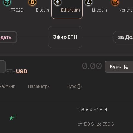
TRC20
Bitcoin
Ethereum
Litecoin
Monero
за Д
Эфир ETH
дать
Курс
ETH
USD
Рейтинг
Параметры
Курс
1 908 $ ≈ 1 ETH
5
от 150 $
—
до 350 $