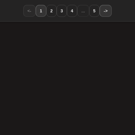
<-
1
2
3
4
...
5
->