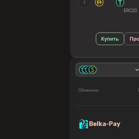
ERC20
Купить
Про
Обменник
Belka-Pay