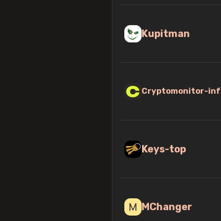
Kupitman
Cryptomonitor-inf
Keys-top
MChanger