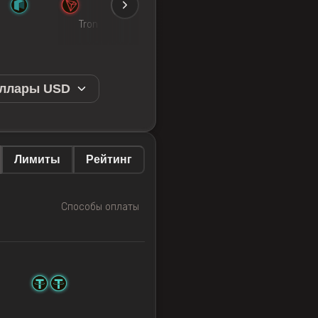
Tron
Dogecoin
0x
Ripple
S
оллары USD
Лимиты
Рейтинг
Способы оплаты