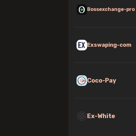
Bossexchange-pro
Exswaping-com
Coco-Pay
Ex-White