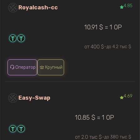
4.85
Royalcash-cc
10.91 $ ≈ 1 OP
от 400 $
до 4.2 тыс $
—
Оператор
Крупный
4.69
Easy-Swap
10.85 $ ≈ 1 OP
от 2.0 тыс $
до 380 тыс $
—