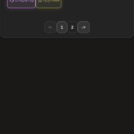
Оператор
Крупный
<-
1
2
->