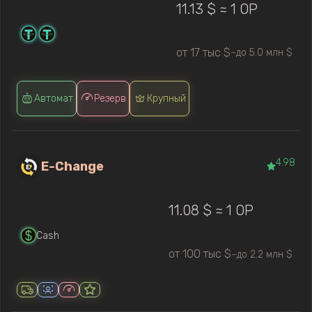
11.13 $ ≈ 1 OP
от 17 тыс $
до 5.0 млн $
—
Автомат
Резерв
Крупный
4.98
E-Change
11.08 $ ≈ 1 OP
Cash
от 100 тыс $
до 2.2 млн $
—