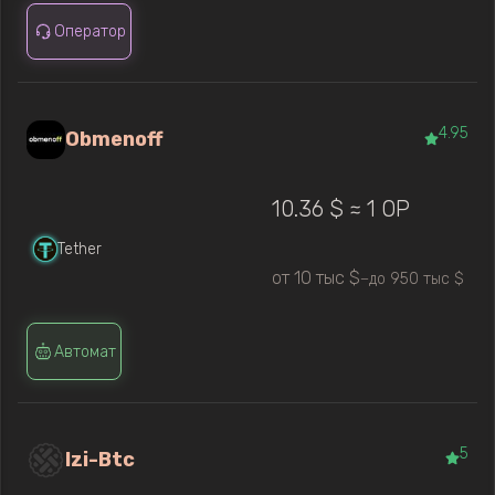
Оператор
4.95
Obmenoff
10.36 $ ≈ 1 OP
Tether
от 10 тыс $
до 950 тыс $
—
Автомат
5
Izi-Btc