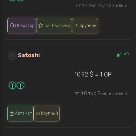
от 1.5 тыс $
до 2.3 млн $
—
Оператор
Топ Рейтинга
Крупный
4.86
Satoshi
10.92 $ ≈ 1 OP
от 4.0 тыс $
до 8.5 млн $
—
Автомат
Крупный