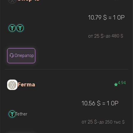
10.79 $ ≈ 1 OP
от 25 $
до 480 $
—
Оператор
4.94
Ferma
10.56 $ ≈ 1 OP
Tether
от 25 $
до 250 тыс $
—