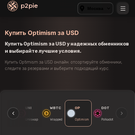
p2pie
Москва
Купить Optimism за USD
Купить Optimism за USD у надежных обменников
и выбирайте лучшие условия.
Купить Optimism за USD онлайн: отсортируйте обменники,
следите за резервами и выберите подходящий курс.
MATIC
UNI
WBTC
OP
DOT
Polygon
Uniswap
Wrapped
Optimism
Polkadot