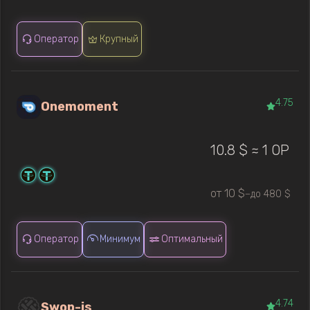
Оператор
Крупный
4.75
Onemoment
10.8 $ ≈ 1 OP
от 10 $
до 480 $
—
Оператор
Минимум
Оптимальный
4.74
Swop-is