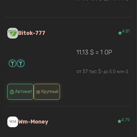
4.81
Bitok-777
11.13 $ ≈ 1 OP
от 37 тыс $
до 5.0 млн $
—
Автомат
Крупный
4.79
Wm-Money