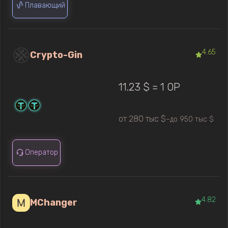
Плавающий
4.65
Crypto-Gin
11.23 $ ≈ 1 OP
от 280 тыс $
до 950 тыс $
—
Оператор
4.82
MChanger