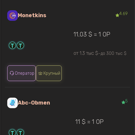
4.69
Monetkins
11.03 $ ≈ 1 OP
от 1.3 тыс $
до 300 тыс $
—
Оператор
Крупный
5
Abc-Obmen
11 $ ≈ 1 OP