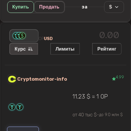
$
за
Купить
Продать
OP
USD
Курс
Лимиты
Рейтинг
4.99
Cryptomonitor-info
11.23 $ ≈ 1 OP
от 40 тыс $
до 9.0 млн $
—