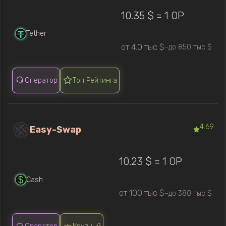
10.35 $ ≈ 1 OP
Tether
от 4.0 тыс $
до 850 тыс $
—
Оператор
Топ Рейтинга
4.69
Easy-Swap
10.23 $ ≈ 1 OP
Cash
от 100 тыс $
до 380 тыс $
—