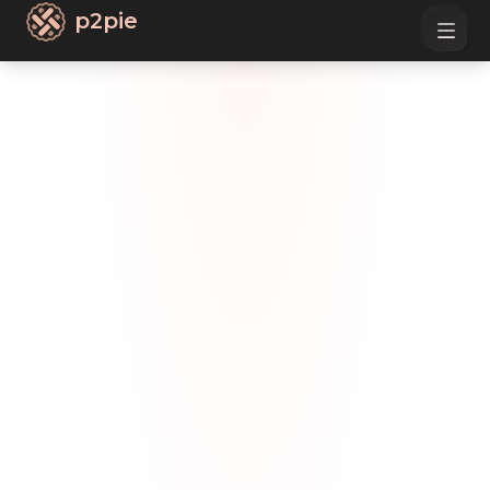
p2pie