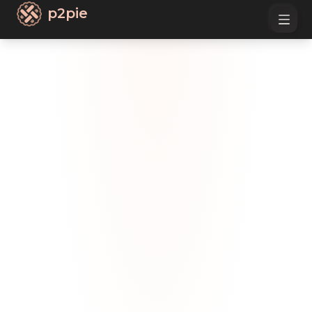
p2pie