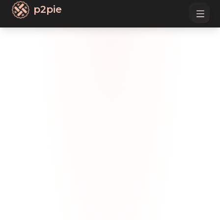
p2pie