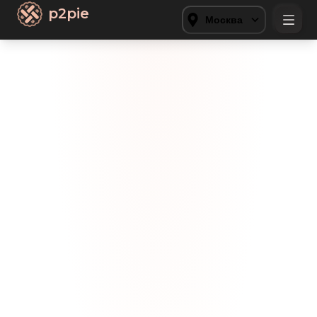
p2pie
Москва