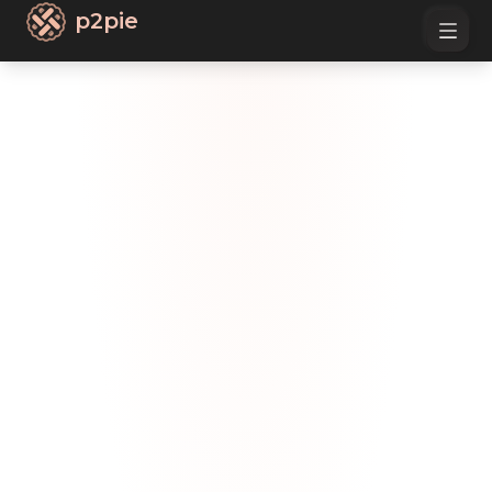
p2pie