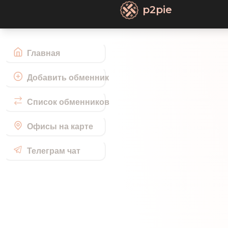
p2pie
Главная
Добавить обменник
Список обменников
Офисы на карте
Телеграм чат