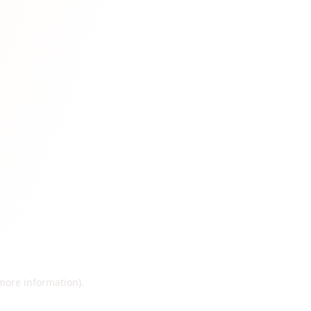
 more information)
.