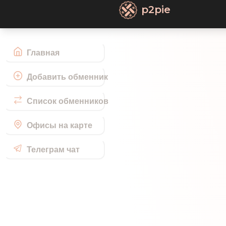
p2pie
Главная
Добавить обменник
Список обменников
Офисы на карте
Телеграм чат