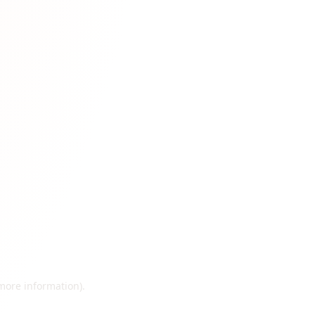
 more information)
.