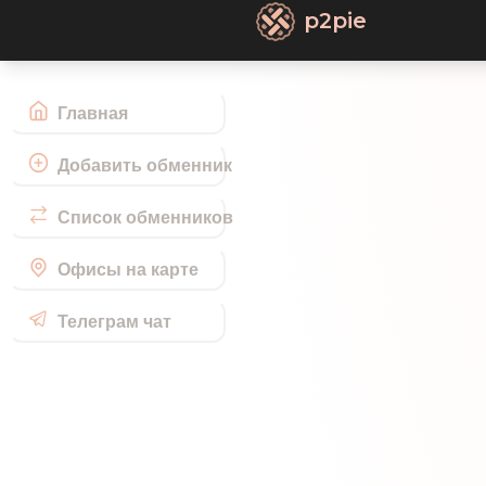
p2pie
Главная
Добавить обменник
Список обменников
Офисы на карте
Телеграм чат