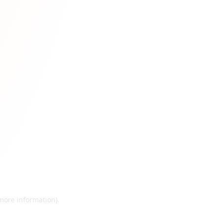
 more information)
.