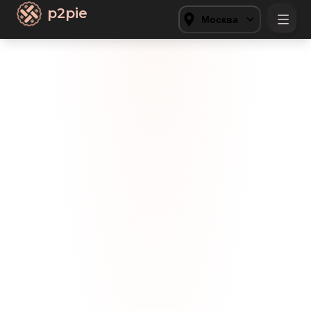
p2pie
Москва