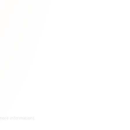
 more information)
.