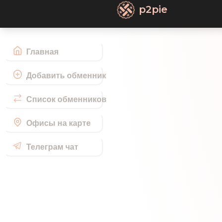
p2pie
Главная
Добавить обменник
Список обменников
Офисы на карте
Телеграм чат