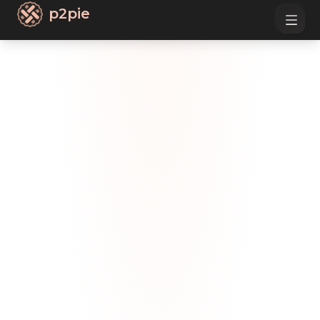
p2pie