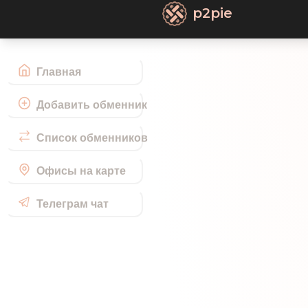
p2pie
Главная
Добавить обменник
Список обменников
Офисы на карте
Телеграм чат