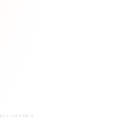
 more information)
.